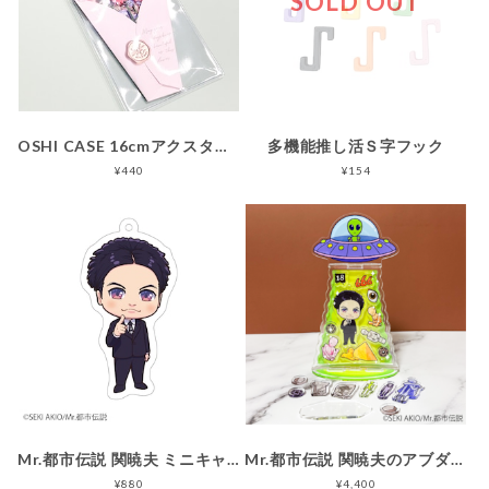
SOLD OUT
OSHI CASE 16cmアクスタ用【シンプルシリーズ】
多機能推し活Ｓ字フック
¥440
¥154
Mr.都市伝説 関暁夫 ミニキャラアクリルキーホルダー
Mr.都市伝説 関暁夫のアブダクションスタンド
¥880
¥4,400