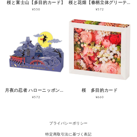
桜と富士山【多目的カード】
桜と花畑【春柄立体グリーティングカード】
¥550
¥572
月夜の忍者 ハローニッポン【誕生お祝い／立体カード】
桜 多目的カード
¥572
¥660
プライバシーポリシー
特定商取引法に基づく表記