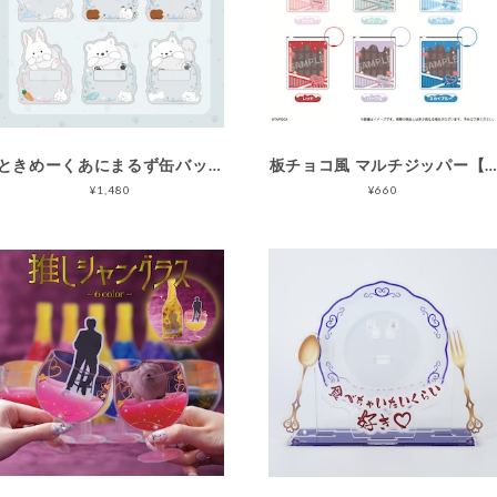
ときめーくあにまるず缶バッジフレーム・シロ
板チョコ風 マルチジッパー【タピオカ オリジナル
¥1,480
¥660