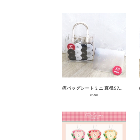
痛バッグシートミニ 直径57㎜推奨 12個用
¥680