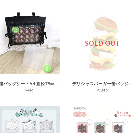
SOLD OUT
痛バッグシートA4 直径75㎜推奨 15個用
デリシャスバーガー缶バッジフレーム ダブル
¥680
¥1,980