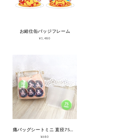
お給仕缶バッジフレーム
¥1,480
痛バッグシートミニ 直径75㎜推奨 6個用
¥680