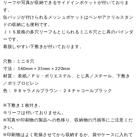
リーフや写真が収納できるサイドインポケットが付いておりま
す。
缶バッジが付けられるメッシュポケットはペンやアクリルスタン
ドの収納にも便利です。
ＪＩＳ規格の多穴リーフもとじられるミニ６穴とじ具のバインダ
ーです。
着脱しやすい下敷きが付いております。
穴数：ミニ６穴
寸法： 160mm × 35mm × 220mm
材質： 表紙／ＰＵ・ポリエステル、とじ具／スチール、下敷き
／ポリプロピレン
色： ９キャラメルブラウン・２４チャコールブラック
※下敷き１枚付き。
※リーフは付いておりません。
※写真や印刷物の製品への色移り、収納物の汚損等にご注意くだ
さい。
※印刷物はよく乾燥させてから収納するか、袋やケースに入れて