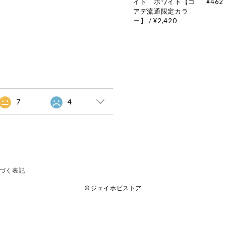
イド ホワイト【コ
¥462
アデ流通限定カラ
ー】 / ¥2,420
7
4
づく表記
© ジェイホビストア