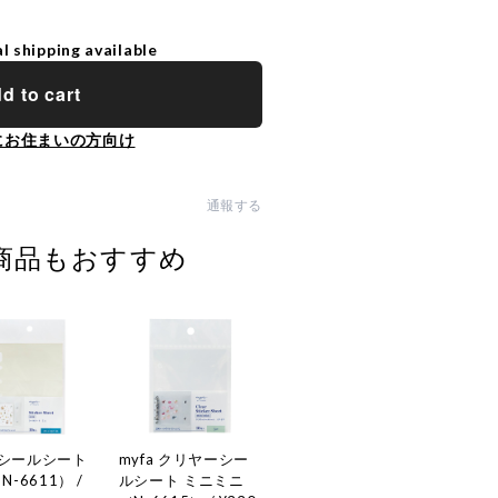
l shipping available
d to cart
にお住まいの方向け
通報する
商品もおすすめ
a シールシート
myfa クリヤーシー
-6611） /
ルシート ミニミニ