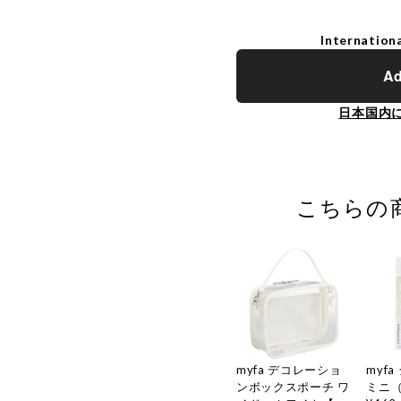
Internationa
Ad
日本国内
こちらの
myfa デコレーショ
myf
ンボックスポーチ ワ
ミニ（N