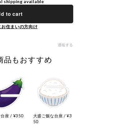
l shipping available
d to cart
にお住まいの方向け
通報する
商品もおすすめ
座 / ¥350
大盛ご飯な台座 / ¥3
50