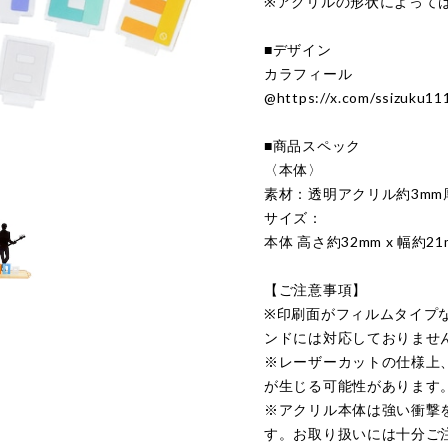
※アクリルの形状によって
■デザイン
カラフィール
@
https://x.com/ssizuku11
■商品スペック
〈本体〉
素材：透明アクリル約3mm
サイズ：
本体 高さ約32mm x 幅約21
【ご注意事項】
※印刷面がフィルムタイプ
ンドには対応しておりませ
※レーザーカットの仕様上
が生じる可能性があります
※アクリル本体は強い衝撃
す。お取り扱いには十分ご