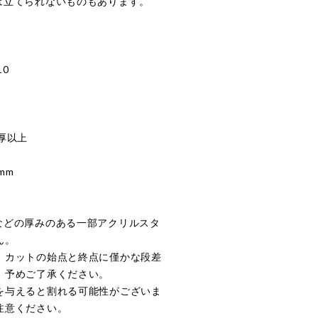
は立てられないものもあります。
10
厚以上
mm
などの厚みのある一部アクリルスタ
ん。
、カットの始点と終点に僅かな段差
。予めご了承ください。
を与えると割れる可能性がございま
注意ください。