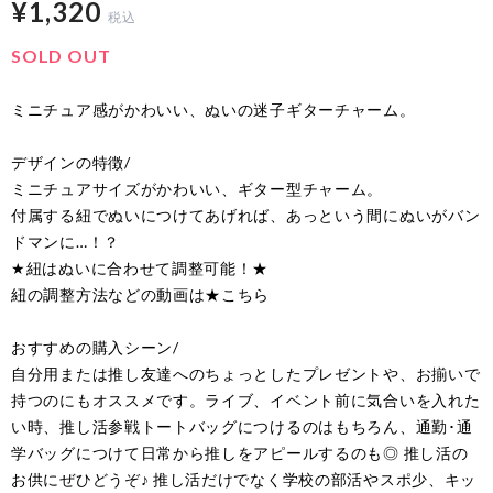
¥1,320
税込
SOLD OUT
ミニチュア感がかわいい、ぬいの迷子ギターチャーム。
デザインの特徴/
ミニチュアサイズがかわいい、ギター型チャーム。
付属する紐でぬいにつけてあげれば、あっという間にぬいがバン
ドマンに…！？
★紐はぬいに合わせて調整可能！★
紐の調整方法などの動画は★こちら
おすすめの購入シーン/
自分用または推し友達へのちょっとしたプレゼントや、お揃いで
持つのにもオススメです。ライブ、イベント前に気合いを入れた
い時、推し活参戦トートバッグにつけるのはもちろん、通勤･通
学バッグにつけて日常から推しをアピールするのも◎ 推し活の
お供にぜひどうぞ♪ 推し活だけでなく学校の部活やスポ少、キッ