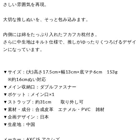
さしい雰囲気を再現。
大切な推しぬいを、そっと包み込みます。
内側には綿をたっぷり入れたフカフカ枕付き。
さらに中生地はキルト仕様で、推しがゆったりくつろげるデザイ
ンになっています。
▼サイズ：(大)高さ17.5cm×幅13cm×底マチ6cm 153g
※約16cmぬい対応
▼メイン収納口：ダブルファスナー
▼ポケット：メイン口×1
▼ストラップ：約31cm 取り外し可
▼素材・成分：合成皮革 エナメル・PVC 雑材
▼企画デザイン：日本
▼生産地：中国
メーカー：AXCIS アクシズ