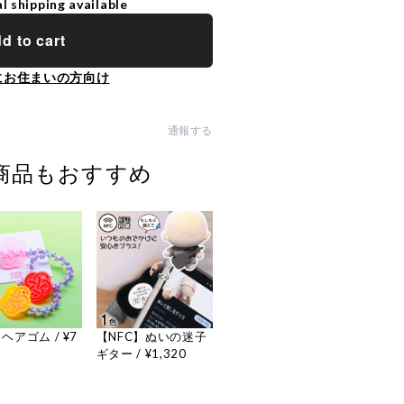
l shipping available
d to cart
にお住まいの方向け
通報する
商品もおすすめ
ヘアゴム / ¥7
【NFC】ぬいの迷子
ギター / ¥1,320